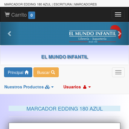
MARCADOR EDDING 180 AZUL | ESCRITURA | MARCADORES
Carrito
Toggl
0
naviga
EL MUNDO INFANTIL
Principal
Buscar
Toggl
navig
Nuestros Productos
Usuarios
MARCADOR EDDING 180 AZUL