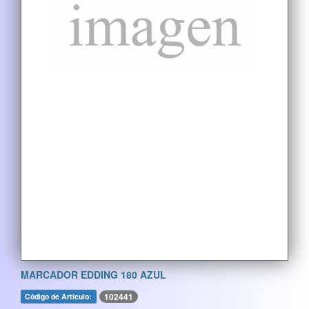
MARCADOR EDDING 180 AZUL
102441
Código de Artículo: