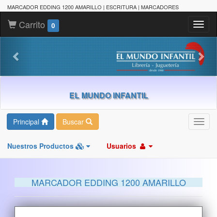
MARCADOR EDDING 1200 AMARILLO | ESCRITURA | MARCADORES
Carrito
Toggl
0
naviga
EL MUNDO INFANTIL
Principal
Buscar
Toggl
navig
Nuestros Productos
Usuarios
MARCADOR EDDING 1200 AMARILLO