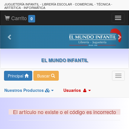
JUGUETERÍA INFANTIL - LIBRERÍA ESCOLAR - COMERCIAL - TÉCNICA -
ARTÍSTICA - INFORMÁTICA
Carrito
Toggl
0
naviga
EL MUNDO INFANTIL
Principal
Buscar
Toggl
navig
Nuestros Productos
Usuarios
El artículo no existe o el código es incorrecto