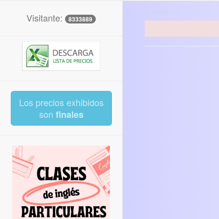
Visitante:
8333889
Los precios exhibidos
son
finales