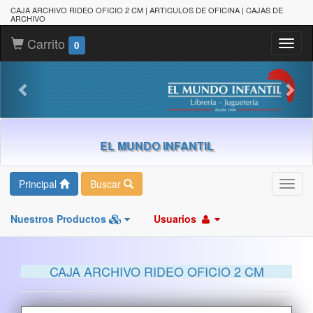
CAJA ARCHIVO RIDEO OFICIO 2 CM | ARTICULOS DE OFICINA | CAJAS DE
ARCHIVO
Carrito
Toggl
0
naviga
EL MUNDO INFANTIL
Principal
Buscar
Toggl
navig
Nuestros Productos
Usuarios
CAJA ARCHIVO RIDEO OFICIO 2 CM