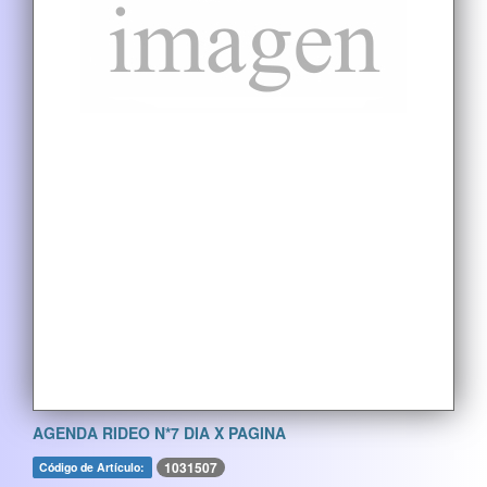
AGENDA RIDEO N*7 DIA X PAGINA
1031507
Código de Artículo: