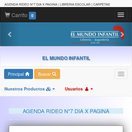
AGENDA RIDEO N*7 DIA X PAGINA | LIBRERIA ESCOLAR | CARPETAS
Carrito
Toggl
0
naviga
EL MUNDO INFANTIL
Principal
Buscar
Toggl
navig
Nuestros Productos
Usuarios
AGENDA RIDEO N*7 DIA X PAGINA