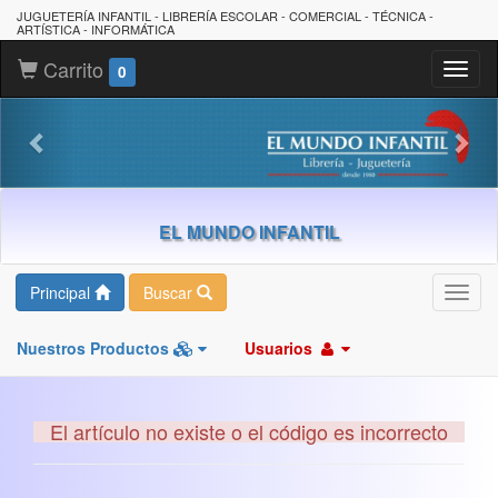
JUGUETERÍA INFANTIL - LIBRERÍA ESCOLAR - COMERCIAL - TÉCNICA -
ARTÍSTICA - INFORMÁTICA
Carrito
Toggl
0
naviga
EL MUNDO INFANTIL
Principal
Buscar
Toggl
navig
Nuestros Productos
Usuarios
El artículo no existe o el código es incorrecto