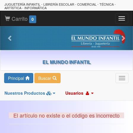
JUGUETERÍA INFANTIL - LIBRERÍA ESCOLAR - COMERCIAL - TÉCNICA -
ARTÍSTICA - INFORMÁTICA
Carrito
Toggl
0
naviga
EL MUNDO INFANTIL
Principal
Buscar
Toggl
navig
Nuestros Productos
Usuarios
El artículo no existe o el código es incorrecto