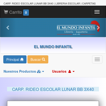
CARP. RIDEO ESCOLAR LUNAR BB 3X40 | LIBRERIA ESCOLAR | CARPETAS
Carrito
Toggl
0
naviga
EL MUNDO INFANTIL
Principal
Buscar
Toggl
navig
Nuestros Productos
Usuarios
CARP. RIDEO ESCOLAR LUNAR BB 3X40