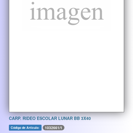
CARP. RIDEO ESCOLAR LUNAR BB 3X40
1032661/1
Código de Artículo: