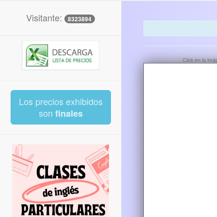
Visitante:
8323894
Click en la im
Los precios exhibidos
son
finales