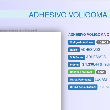
ADHESIVO VOLIGOMA 
ágen para ver en tamaño original
ADHESIVO VOLIGOMA X
104001
Código de Artículo:
ADHESIVOS
Rubro:
ADHESIVOS
Sub Rubro:
$ 1.238,44
(Preci
Precio:
1606
Cantidad en Stock:
LUCAM
Marca/Fabricante:
29/07/2
Última actualización: