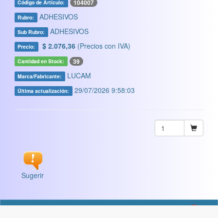
104007
Código de Artículo:
ADHESIVOS
Rubro:
ADHESIVOS
Sub Rubro:
$ 2.076,36
(Precios con IVA)
Precio:
39
Cantidad en Stock:
LUCAM
Marca/Fabricante:
29/07/2026 9:58:03
Última actualización:
Sugerir