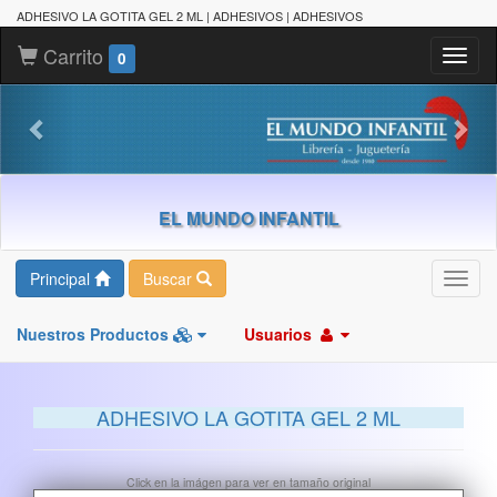
ADHESIVO LA GOTITA GEL 2 ML | ADHESIVOS | ADHESIVOS
Carrito
Toggl
0
naviga
EL MUNDO INFANTIL
Principal
Buscar
Toggl
navig
Nuestros Productos
Usuarios
ADHESIVO LA GOTITA GEL 2 ML
Click en la imágen para ver en tamaño original