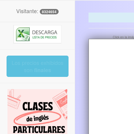
Visitante:
8324654
Click en la im
Los precios exhibidos
son
finales