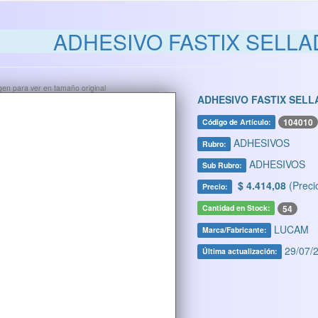
ADHESIVO FASTIX SELLA
ágen para ver en tamaño original
ADHESIVO FASTIX SELL
104010
Código de Artículo:
ADHESIVOS
Rubro:
ADHESIVOS
Sub Rubro:
$ 4.414,08
(Preci
Precio:
54
Cantidad en Stock:
LUCAM
Marca/Fabricante:
29/07/2
Última actualización: