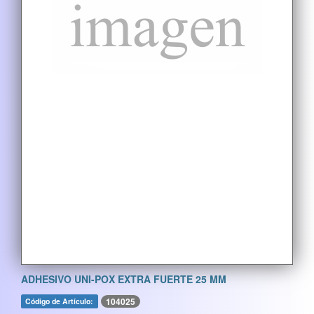
ADHESIVO UNI-POX EXTRA FUERTE 25 MM
104025
Código de Artículo: