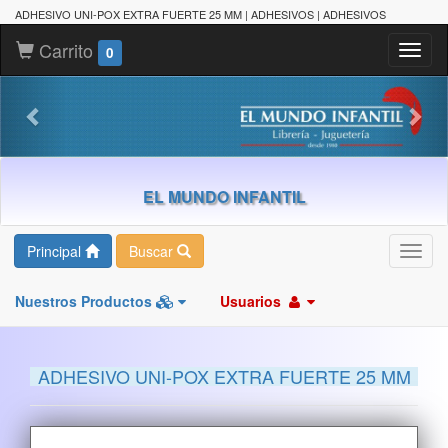
ADHESIVO UNI-POX EXTRA FUERTE 25 MM | ADHESIVOS | ADHESIVOS
Carrito
Toggl
0
naviga
EL MUNDO INFANTIL
Principal
Buscar
Toggl
navig
Nuestros Productos
Usuarios
ADHESIVO UNI-POX EXTRA FUERTE 25 MM