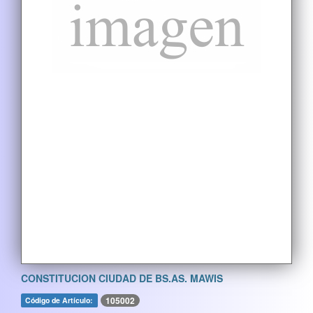
CONSTITUCION CIUDAD DE BS.AS. MAWIS
105002
Código de Artículo: