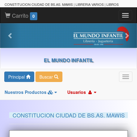
CONSTITUCION CIUDAD DE BS.AS. MAWIS | LIBRERIA VARIOS | LIBROS
Carrito
Toggl
0
naviga
EL MUNDO INFANTIL
Principal
Buscar
Toggl
navig
Nuestros Productos
Usuarios
CONSTITUCION CIUDAD DE BS.AS. MAWIS