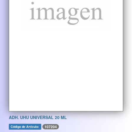
ADH. UHU UNIVERSAL 20 ML
107204
Código de Artículo: