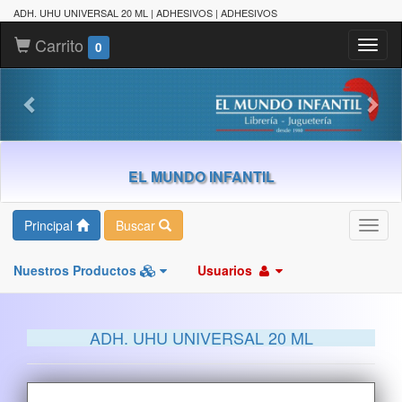
ADH. UHU UNIVERSAL 20 ML | ADHESIVOS | ADHESIVOS
Carrito
Toggl
0
naviga
EL MUNDO INFANTIL
Principal
Buscar
Toggl
navig
Nuestros Productos
Usuarios
ADH. UHU UNIVERSAL 20 ML