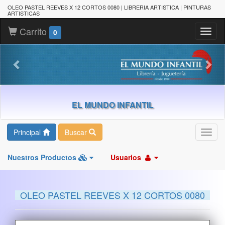
OLEO PASTEL REEVES X 12 CORTOS 0080 | LIBRERIA ARTISTICA | PINTURAS
ARTISTICAS
Carrito
Toggl
0
naviga
EL MUNDO INFANTIL
Principal
Buscar
Toggl
navig
Nuestros Productos
Usuarios
OLEO PASTEL REEVES X 12 CORTOS 0080