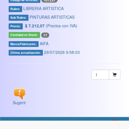
107237
LIBRERIA ARTISTICA
Rubro:
PINTURAS ARTISTICAS
Sub Rubro:
$ 7.212,07
(Precios con IVA)
Precio:
17
Cantidad en Stock:
AIFA
Marca/Fabricante:
29/07/2026 9:58:03
Última actualización:
Sugerir