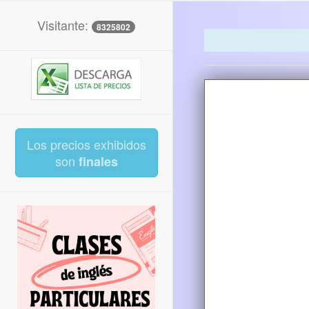
Visitante:
8325802
Los precios exhibidos
son
finales