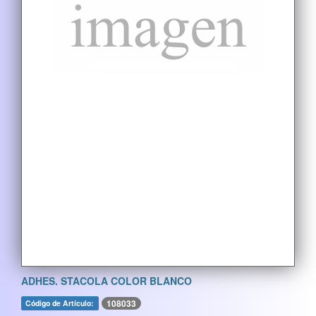
ADHES. STACOLA COLOR BLANCO
108033
Código de Artículo: