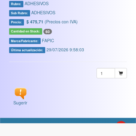
ADHESIVOS
Rubro:
ADHESIVOS
Sub Rubro:
$ 475,71
(Precios con IVA)
Precio:
60
Cantidad en Stock:
FAPIC
Marca/Fabricante:
29/07/2026 9:58:03
Última actualización:
Sugerir