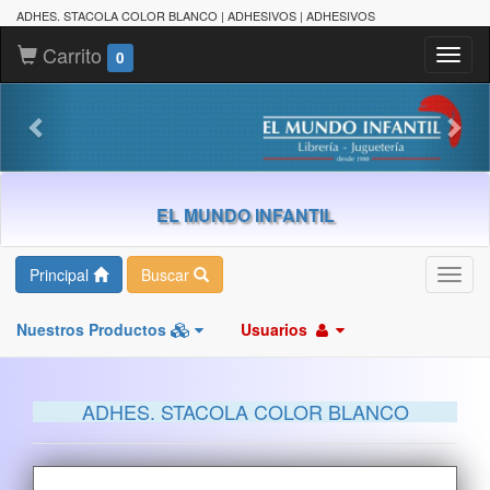
ADHES. STACOLA COLOR BLANCO | ADHESIVOS | ADHESIVOS
Carrito
Toggl
0
naviga
EL MUNDO INFANTIL
Principal
Buscar
Toggl
navig
Nuestros Productos
Usuarios
ADHES. STACOLA COLOR BLANCO