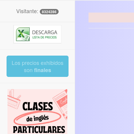
Visitante:
8324286
Los precios exhibidos
son
finales