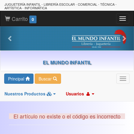
JUGUETERÍA INFANTIL - LIBRERÍA ESCOLAR - COMERCIAL - TÉCNICA -
ARTÍSTICA - INFORMÁTICA
Carrito
Toggl
0
naviga
EL MUNDO INFANTIL
Principal
Buscar
Toggl
navig
Nuestros Productos
Usuarios
El artículo no existe o el código es incorrecto