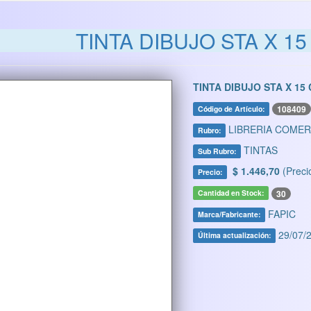
TINTA DIBUJO STA X 15
TINTA DIBUJO STA X 15
108409
Código de Artículo:
LIBRERIA COMER
Rubro:
TINTAS
Sub Rubro:
$ 1.446,70
(Preci
Precio:
30
Cantidad en Stock:
FAPIC
Marca/Fabricante:
29/07/2
Última actualización: