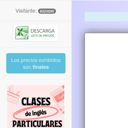
Visitante:
8323690
Los precios exhibidos
son
finales