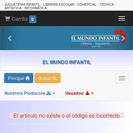
JUGUETERÍA INFANTIL - LIBRERÍA ESCOLAR - COMERCIAL - TÉCNICA -
ARTÍSTICA - INFORMÁTICA
Carrito
Toggl
0
naviga
EL MUNDO INFANTIL
Principal
Buscar
Toggl
navig
Nuestros Productos
Usuarios
El artículo no existe o el código es incorrecto