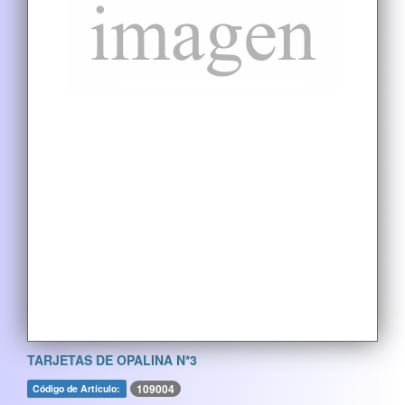
TARJETAS DE OPALINA N*3
109004
Código de Artículo: