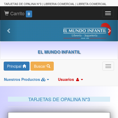
TARJETAS DE OPALINA N*3 | LIBRERIA COMERCIAL | LIBRETA COMERCIAL
Carrito
Toggl
0
naviga
EL MUNDO INFANTIL
Principal
Buscar
Toggl
navig
Nuestros Productos
Usuarios
TARJETAS DE OPALINA N*3