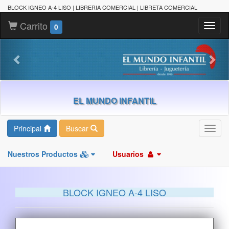
BLOCK IGNEO A-4 LISO | LIBRERIA COMERCIAL | LIBRETA COMERCIAL
Carrito
Toggl
0
naviga
EL MUNDO INFANTIL
Principal
Buscar
Toggl
navig
Nuestros Productos
Usuarios
BLOCK IGNEO A-4 LISO