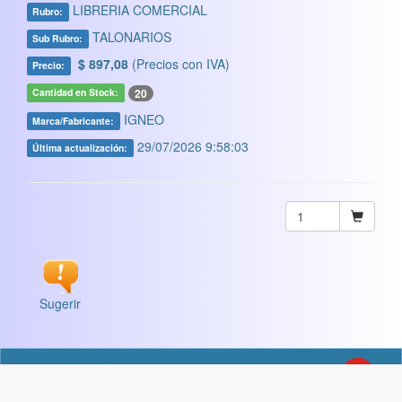
LIBRERIA COMERCIAL
Rubro:
TALONARIOS
Sub Rubro:
$ 897,08
(Precios con IVA)
Precio:
20
Cantidad en Stock:
IGNEO
Marca/Fabricante:
29/07/2026 9:58:03
Última actualización:
Sugerir