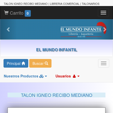
TALON IGNEO RECIBO MEDIANO | LIBRERIA COMERCIAL | TALONARIOS
Carrito
Toggl
0
naviga
EL MUNDO INFANTIL
Principal
Buscar
Toggl
navig
Nuestros Productos
Usuarios
TALON IGNEO RECIBO MEDIANO