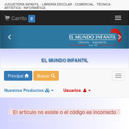
JUGUETERÍA INFANTIL - LIBRERÍA ESCOLAR - COMERCIAL - TÉCNICA -
ARTÍSTICA - INFORMÁTICA
Carrito
Toggl
0
naviga
EL MUNDO INFANTIL
Principal
Buscar
Toggl
navig
Nuestros Productos
Usuarios
El artículo no existe o el código es incorrecto