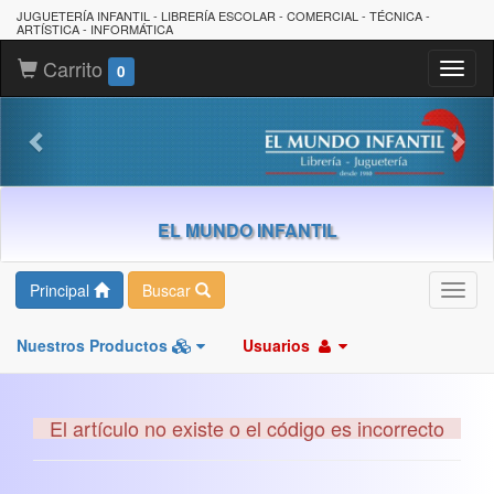
JUGUETERÍA INFANTIL - LIBRERÍA ESCOLAR - COMERCIAL - TÉCNICA -
ARTÍSTICA - INFORMÁTICA
Carrito
Toggl
0
naviga
EL MUNDO INFANTIL
Principal
Buscar
Toggl
navig
Nuestros Productos
Usuarios
El artículo no existe o el código es incorrecto