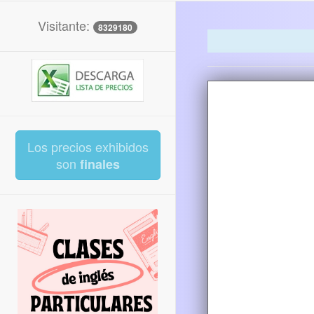
Visitante:
8329180
Los precios exhibidos
son
finales