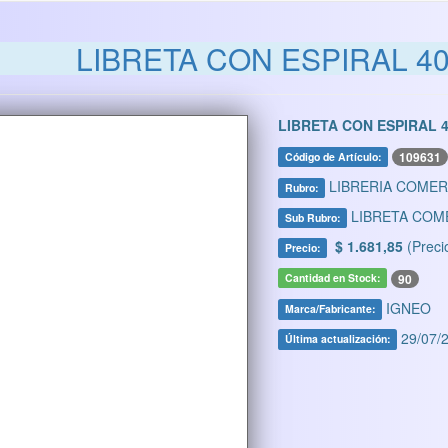
LIBRETA CON ESPIRAL 40
LIBRETA CON ESPIRAL 4
109631
Código de Artículo:
LIBRERIA COMER
Rubro:
LIBRETA COM
Sub Rubro:
$ 1.681,85
(Preci
Precio:
90
Cantidad en Stock:
IGNEO
Marca/Fabricante:
29/07/2
Última actualización: