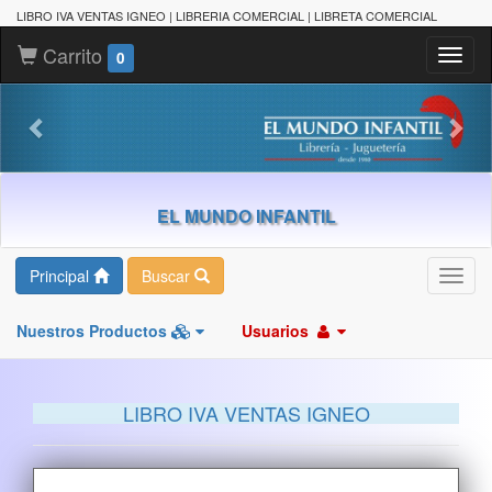
LIBRO IVA VENTAS IGNEO | LIBRERIA COMERCIAL | LIBRETA COMERCIAL
Carrito
Toggl
0
naviga
EL MUNDO INFANTIL
Principal
Buscar
Toggl
navig
Nuestros Productos
Usuarios
LIBRO IVA VENTAS IGNEO