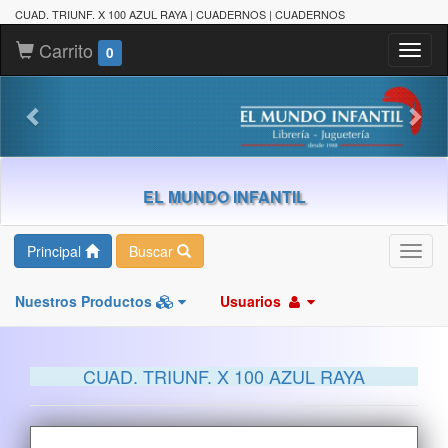
CUAD. TRIUNF. X 100 AZUL RAYA | CUADERNOS | CUADERNOS
Carrito
Toggl
0
naviga
EL MUNDO INFANTIL
Principal
Buscar
Toggl
navig
Nuestros Productos
Usuarios
CUAD. TRIUNF. X 100 AZUL RAYA