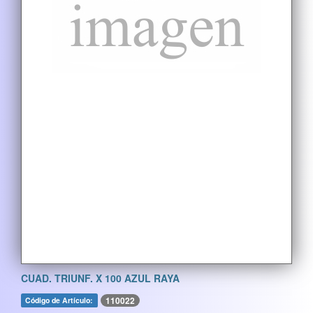
CUAD. TRIUNF. X 100 AZUL RAYA
110022
Código de Artículo: