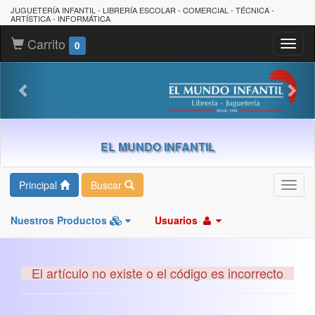
JUGUETERÍA INFANTIL - LIBRERÍA ESCOLAR - COMERCIAL - TÉCNICA -
ARTÍSTICA - INFORMÁTICA
Carrito
Toggl
0
naviga
EL MUNDO INFANTIL
Principal
Buscar
Toggl
navig
Nuestros Productos
Usuarios
El artículo no existe o el código es incorrecto