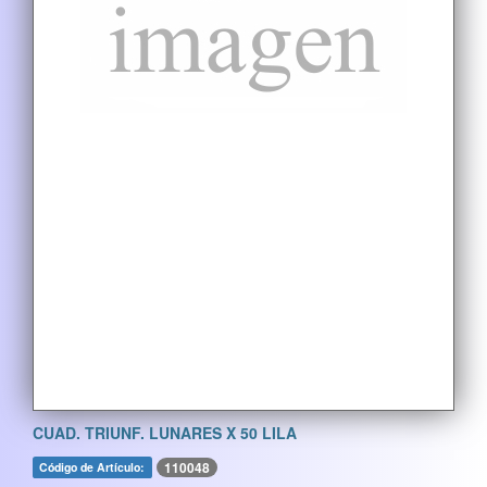
CUAD. TRIUNF. LUNARES X 50 LILA
110048
Código de Artículo: