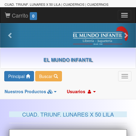
CUAD. TRIUNF. LUNARES X 50 LILA | CUADERNOS | CUADERNOS
Carrito
Toggl
0
naviga
EL MUNDO INFANTIL
Principal
Buscar
Toggl
navig
Nuestros Productos
Usuarios
CUAD. TRIUNF. LUNARES X 50 LILA