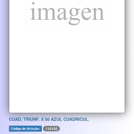
CUAD. TRIUNF. X 50 AZUL CUADRICUL.
110102
Código de Artículo: