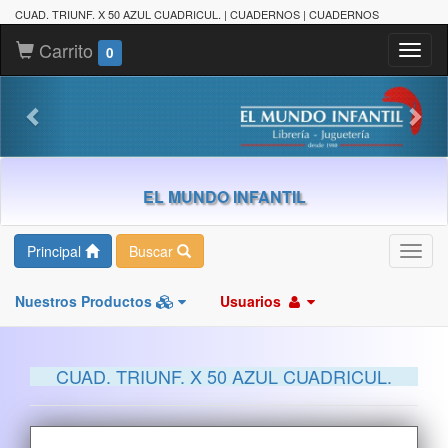
CUAD. TRIUNF. X 50 AZUL CUADRICUL. | CUADERNOS | CUADERNOS
Carrito
Toggl
0
naviga
EL MUNDO INFANTIL
Principal
Buscar
Toggl
navig
Nuestros Productos
Usuarios
CUAD. TRIUNF. X 50 AZUL CUADRICUL.