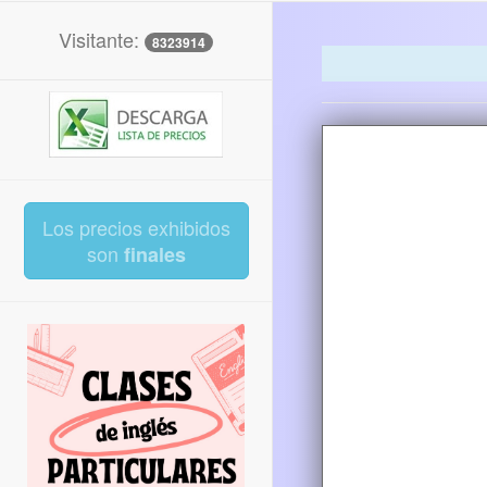
Visitante:
8323914
Los precios exhibidos
son
finales