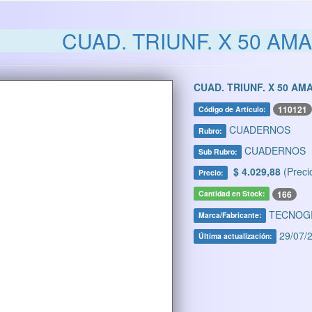
CUAD. TRIUNF. X 50 AMA
CUAD. TRIUNF. X 50 AM
110121
Código de Artículo:
CUADERNOS
Rubro:
CUADERNOS
Sub Rubro:
$ 4.029,88
(Preci
Precio:
166
Cantidad en Stock:
TECNOG
Marca/Fabricante:
29/07/2
Última actualización: