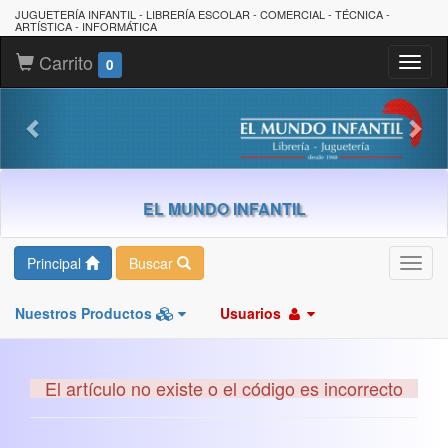
JUGUETERÍA INFANTIL - LIBRERÍA ESCOLAR - COMERCIAL - TÉCNICA -
ARTÍSTICA - INFORMÁTICA
Carrito
Toggl
0
naviga
EL MUNDO INFANTIL
Principal
Buscar
Toggl
navig
Nuestros Productos
Usuarios
El artículo no existe o el código es incorrecto