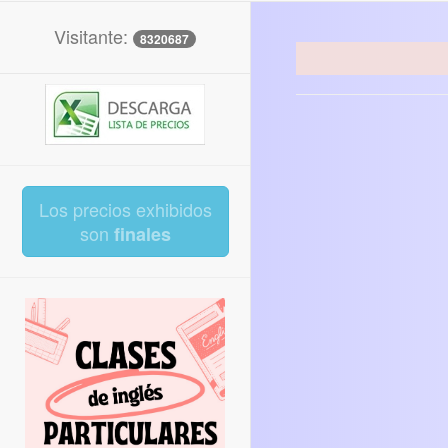
Visitante:
8320687
Los precios exhibidos
son
finales