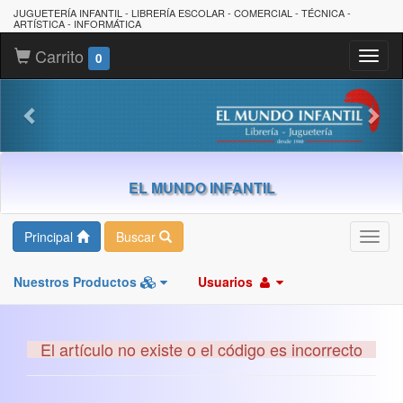
JUGUETERÍA INFANTIL - LIBRERÍA ESCOLAR - COMERCIAL - TÉCNICA -
ARTÍSTICA - INFORMÁTICA
Carrito
Toggl
0
naviga
EL MUNDO INFANTIL
Principal
Buscar
Toggl
navig
Nuestros Productos
Usuarios
El artículo no existe o el código es incorrecto