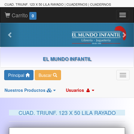
CUAD. TRIUNF. 123 X 50 LILA RAYADO | CUADERNOS | CUADERNOS
Carrito
Toggl
0
naviga
EL MUNDO INFANTIL
Principal
Buscar
Toggl
navig
Nuestros Productos
Usuarios
CUAD. TRIUNF. 123 X 50 LILA RAYADO