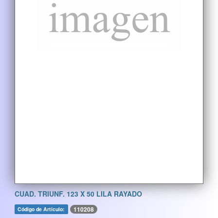
CUAD. TRIUNF. 123 X 50 LILA RAYADO
110208
Código de Artículo: