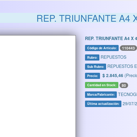
REP. TRIUNFANTE A4 
REP. TRIUNFANTE A4 X 
110443
Código de Artículo:
REPUESTOS
Rubro:
REPUESTOS 
Sub Rubro:
$ 2.845,46
(Preci
Precio:
80
Cantidad en Stock:
TECNOG
Marca/Fabricante:
29/07/2
Última actualización: