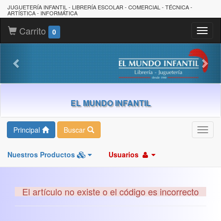
JUGUETERÍA INFANTIL - LIBRERÍA ESCOLAR - COMERCIAL - TÉCNICA -
ARTÍSTICA - INFORMÁTICA
Carrito
Toggl
0
naviga
EL MUNDO INFANTIL
Principal
Buscar
Toggl
navig
Nuestros Productos
Usuarios
El artículo no existe o el código es incorrecto