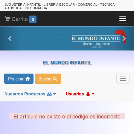
JUGUETERÍA INFANTIL - LIBRERÍA ESCOLAR - COMERCIAL - TÉCNICA -
ARTÍSTICA - INFORMÁTICA
Carrito
Toggl
0
naviga
EL MUNDO INFANTIL
Principal
Buscar
Toggl
navig
Nuestros Productos
Usuarios
El artículo no existe o el código es incorrecto