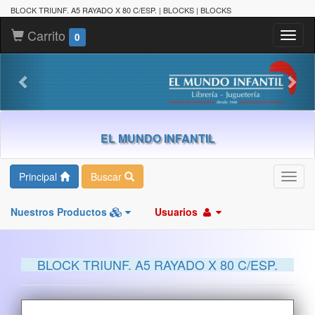
BLOCK TRIUNF. A5 RAYADO X 80 C/ESP. | BLOCKS | BLOCKS
Carrito
Toggl
0
naviga
EL MUNDO INFANTIL
Principal
Buscar
Toggl
navig
Nuestros Productos
Usuarios
BLOCK TRIUNF. A5 RAYADO X 80 C/ESP.