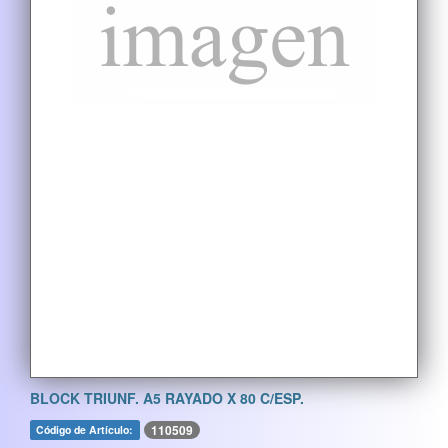
BLOCK TRIUNF. A5 RAYADO X 80 C/ESP.
110509
Código de Artículo: