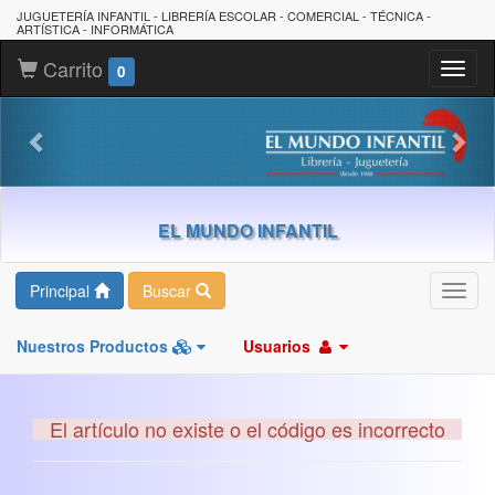
JUGUETERÍA INFANTIL - LIBRERÍA ESCOLAR - COMERCIAL - TÉCNICA -
ARTÍSTICA - INFORMÁTICA
Carrito
Toggl
0
naviga
EL MUNDO INFANTIL
Principal
Buscar
Toggl
navig
Nuestros Productos
Usuarios
El artículo no existe o el código es incorrecto