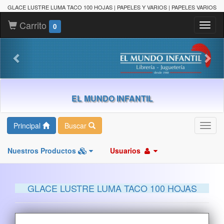
GLACE LUSTRE LUMA TACO 100 HOJAS | PAPELES Y VARIOS | PAPELES VARIOS
Carrito
Toggl
0
naviga
EL MUNDO INFANTIL
Principal
Buscar
Toggl
navig
Nuestros Productos
Usuarios
GLACE LUSTRE LUMA TACO 100 HOJAS