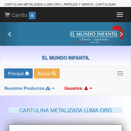
CARTULINA METALIZADA LUMA ORO | PAPELES Y VARIOS | CARTULINAS
Carrito
Toggl
0
naviga
EL MUNDO INFANTIL
Principal
Buscar
Toggl
navig
Nuestros Productos
Usuarios
CARTULINA METALIZADA LUMA ORO