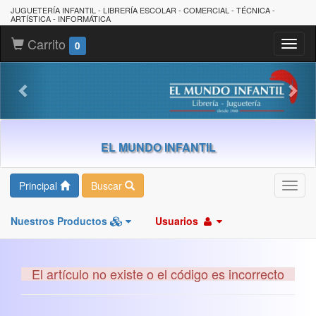
JUGUETERÍA INFANTIL - LIBRERÍA ESCOLAR - COMERCIAL - TÉCNICA -
ARTÍSTICA - INFORMÁTICA
Carrito
Toggl
0
naviga
EL MUNDO INFANTIL
Principal
Buscar
Toggl
navig
Nuestros Productos
Usuarios
El artículo no existe o el código es incorrecto