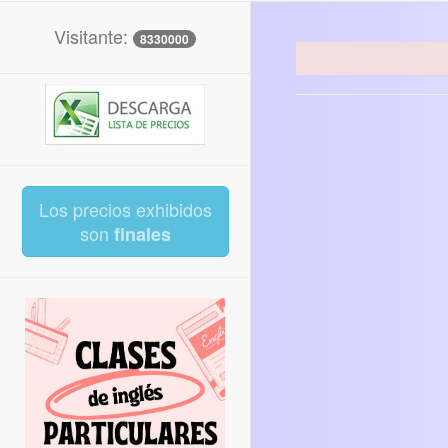
Visitante:
8330000
Los precios exhibidos
son
finales