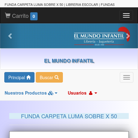
FUNDA CARPETA LUMA SOBRE X 50 | LIBRERIA ESCOLAR | FUNDAS
Carrito
Toggl
0
naviga
EL MUNDO INFANTIL
Principal
Buscar
Toggl
navig
Nuestros Productos
Usuarios
FUNDA CARPETA LUMA SOBRE X 50