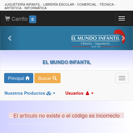
JUGUETERÍA INFANTIL - LIBRERÍA ESCOLAR - COMERCIAL - TÉCNICA -
ARTÍSTICA - INFORMÁTICA
Carrito
Toggl
0
naviga
EL MUNDO INFANTIL
Principal
Buscar
Toggl
navig
Nuestros Productos
Usuarios
El artículo no existe o el código es incorrecto