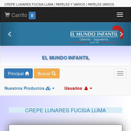
CREPE LUNARES FUCSIA LUMA | PAPELES Y VARIOS | PAPELES VARIOS
Carrito
Toggl
0
naviga
EL MUNDO INFANTIL
Principal
Buscar
Toggl
navig
Nuestros Productos
Usuarios
CREPE LUNARES FUCSIA LUMA